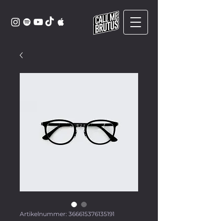
Artikelnummer: 366615376135191